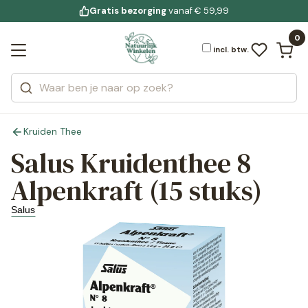
Gratis bezorging
voor 19:00 uur besteld
Jouw
bewuste leefstijl
vanaf € 59,99
Bekijk alle resultaten
Zoeken
0
Categorieën
Merken
incl. btw.
Kruiden Thee
Salus Kruidenthee 8
Alpenkraft (15 stuks)
Salus