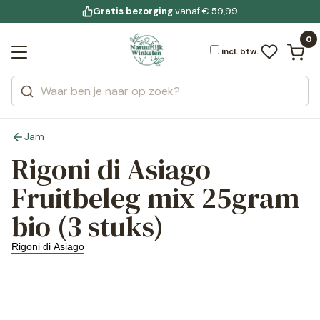
Gratis bezorging
voor 19:00 uur besteld
Jouw
bewuste leefstijl
vanaf € 59,99
Bekijk alle resultaten
Zoeken
0
Categorieën
Merken
incl. btw.
Jam
Rigoni di Asiago
Fruitbeleg mix 25gram
bio (3 stuks)
Rigoni di Asiago