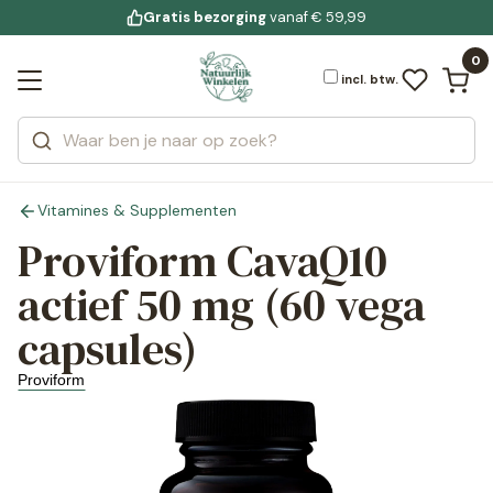
Gratis bezorging
voor 19:00 uur besteld
Jouw
bewuste leefstijl
vanaf € 59,99
Bekijk alle resultaten
Zoeken
0
Categorieën
Merken
incl. btw.
Vitamines & Supplementen
Proviform CavaQ10
actief 50 mg (60 vega
capsules)
Proviform