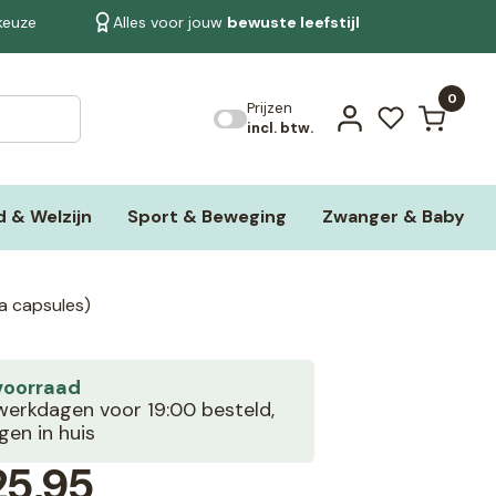
 keuze
Alles voor jouw
bewuste leefstijl
Bekijk alle resultaten
0
Prijzen
incl. btw.
 & Welzijn
Sport & Beweging
Zwanger & Baby
a capsules)
voorraad
erkdagen voor 19:00 besteld,
en in huis
5,95