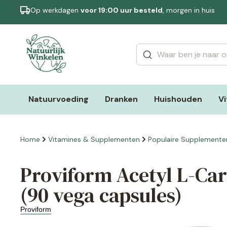
Op werkdagen
voor 19:00 uur besteld
, morgen in huis
Categorieën
Merken
Natuurvoeding
Dranken
Huishouden
V
Home
Vitamines & Supplementen
Populaire Supplemente
Proviform Acetyl L-Car
(90 vega capsules)
Proviform