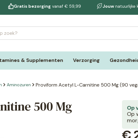
Gratis bezorging
vanaf € 59,99
Jouw
natuurlijke
itamines & Supplementen
Verzorging
Gezondheid
Proviform Acetyl L-Carnitine 500 Mg (90 veg
n
Aminozuren
nitine 500 Mg
Op 
Op w
morg
€
2