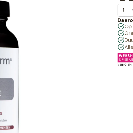
Daaro
Op 
Gra
Duu
All