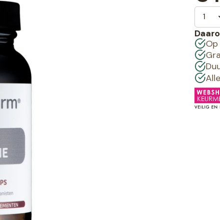
Daaro
Op 
Gra
Duu
All