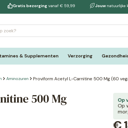
Gratis bezorging
vanaf € 59,99
Jouw
natuurlijke
itamines & Supplementen
Verzorging
Gezondheid
Proviform Acetyl L-Carnitine 500 Mg (60 veg
n
Aminozuren
nitine 500 Mg
Op 
Op w
morg
€
1