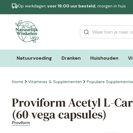
Op werkdagen
voor 19:00 uur besteld
, morgen in huis
Categorieën
Merken
Natuurvoeding
Dranken
Huishouden
V
Home
Vitamines & Supplementen
Populaire Supplemente
Proviform Acetyl L-Car
(60 vega capsules)
Proviform