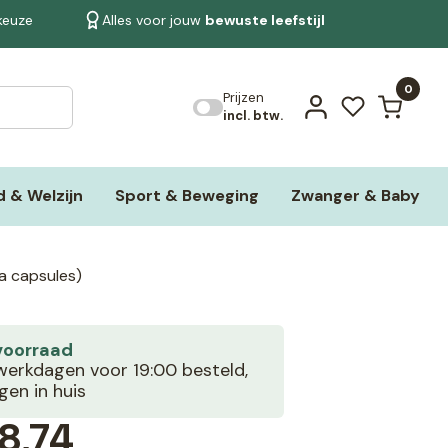
 keuze
Alles voor jouw
bewuste leefstijl
Bekijk alle resultaten
0
Prijzen
incl. btw.
 & Welzijn
Sport & Beweging
Zwanger & Baby
a capsules)
voorraad
erkdagen voor 19:00 besteld,
en in huis
8,74