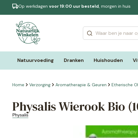
Op werkdagen
voor 19:00 uur besteld
, morgen in huis
Categorieën
Merken
Natuurvoeding
Dranken
Huishouden
V
Home
Verzorging
Aromatherapie & Geuren
Etherische Ol
Physalis Wierook Bio (1
Physalis