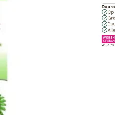
Daaro
Op 
Gra
Duu
All