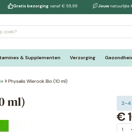
Gratis bezorging
vanaf € 59,99
Jouw
natuurlijke
itamines & Supplementen
Verzorging
Gezondheid
Physalis Wierook Bio (10 ml)
ie
0 ml)
2-4
€
1