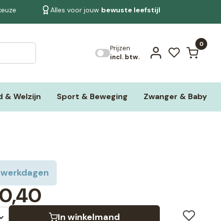
 keuze
Alles voor jouw
bewuste leefstijl
Bekijk alle resultaten
0
Prijzen
incl. btw.
 & Welzijn
Sport & Beweging
Zwanger & Baby
 werkdagen
0,40
In winkelmand