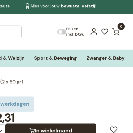
 keuze
Alles voor jouw
bewuste leefstijl
Bekijk alle resultaten
0
Prijzen
incl. btw.
 & Welzijn
Sport & Beweging
Zwanger & Baby
(2 x 50 gr)
 werkdagen
,31
In winkelmand