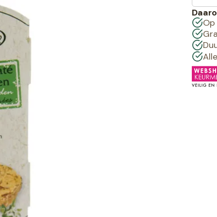
Daaro
Op 
Gra
Duu
All