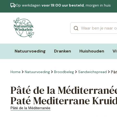
Op werkdagen
voor 19:00 uur besteld
, morgen in huis
Categorieën
Merken
Natuurvoeding
Dranken
Huishouden
V
Pât
Home
Natuurvoeding
Broodbeleg
Sandwichspread
Pâté de la Méditerrané
Paté Mediterrane Kruid
Pâté de la Méditerranée