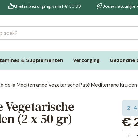
Gratis bezorging
vanaf € 59,99
Jouw
natuurlijke
itamines & Supplementen
Verzorging
Gezondheid
é de la Méditerranée Vegetarische Paté Mediterrane Kruiden 
e Vegetarische
2-4
en (2 x 50 gr)
€
2