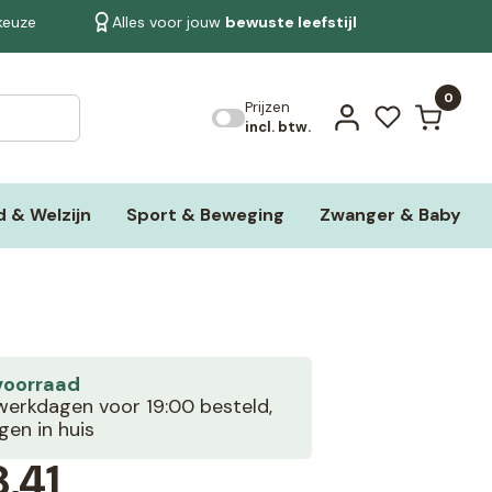
 keuze
Alles voor jouw
bewuste leefstijl
Bekijk alle resultaten
0
Prijzen
incl. btw.
 & Welzijn
Sport & Beweging
Zwanger & Baby
voorraad
erkdagen voor 19:00 besteld,
en in huis
,41