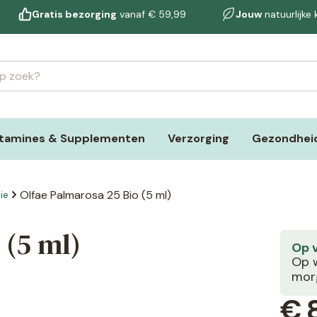
Gratis bezorging
vanaf € 59,99
Jouw
natuurlijke
itamines & Supplementen
Verzorging
Gezondheid
Olfae Palmarosa 25 Bio (5 ml)
ie
 (5 ml)
Op 
Op w
morg
€
8