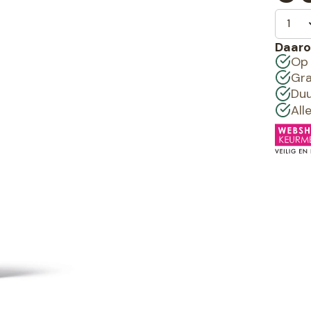
Daaro
Op 
Gra
Duu
All