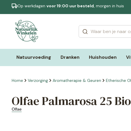
Op werkdagen
voor 19:00 uur besteld
, morgen in huis
Categorieën
Merken
Natuurvoeding
Dranken
Huishouden
V
Home
Verzorging
Aromatherapie & Geuren
Etherische Ol
Olfae Palmarosa 25 Bio
Olfae