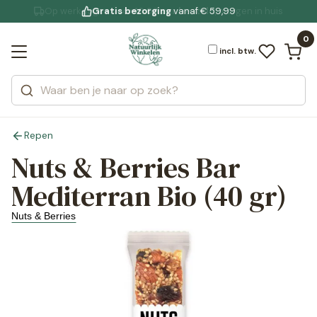
Gratis bezorging
voor 19:00 uur besteld
Jouw
bewuste leefstijl
vanaf € 59,99
Bekijk alle resultaten
Zoeken
0
Categorieën
Merken
incl. btw.
Repen
Nuts & Berries Bar
Mediterran Bio (40 gr)
Nuts & Berries