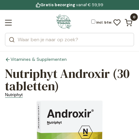
Gratis bezorging
voor 19:00 uur besteld
Jouw
bewuste leefstijl
vanaf € 59,99
Bekijk alle resultaten
Zoeken
0
Categorieën
Merken
incl. btw.
Vitamines & Supplementen
Nutriphyt Androxir (30
tabletten)
Nutriphyt