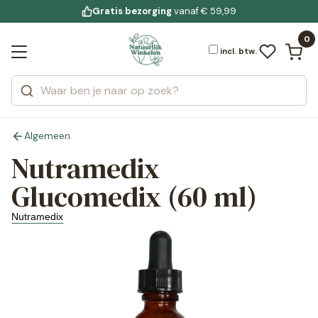
Gratis bezorging
voor 19:00 uur besteld
Jouw
bewuste leefstijl
vanaf € 59,99
Bekijk alle resultaten
Zoeken
0
Categorieën
Merken
incl. btw.
Algemeen
Nutramedix
Glucomedix (60 ml)
Nutramedix