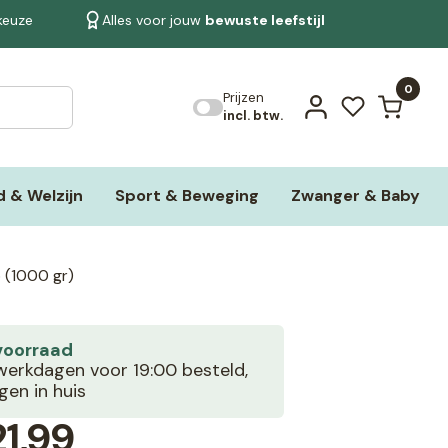
 keuze
Alles voor jouw
bewuste leefstijl
Bekijk alle resultaten
0
Prijzen
incl. btw.
 & Welzijn
Sport & Beweging
Zwanger & Baby
 (1000 gr)
voorraad
erkdagen voor 19:00 besteld,
en in huis
1,99