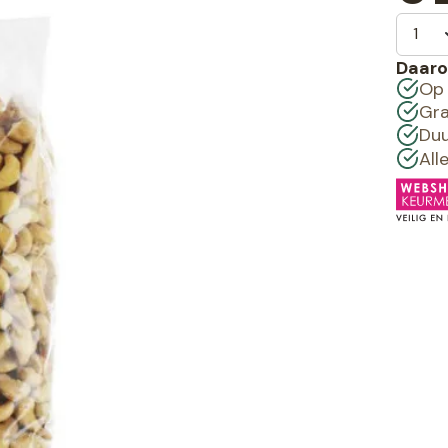
Daaro
Op 
Gra
Duu
All