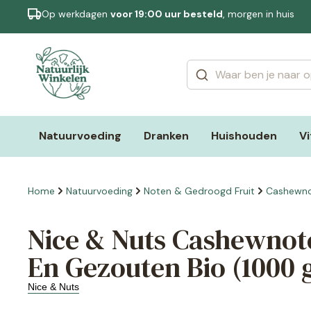
Op werkdagen
voor 19:00 uur besteld
, morgen in huis
Categorieën
Merken
Natuurvoeding
Dranken
Huishouden
V
Home
Natuurvoeding
Noten & Gedroogd Fruit
Cashewn
Nice & Nuts Cashewnot
En Gezouten Bio (1000 
Nice & Nuts