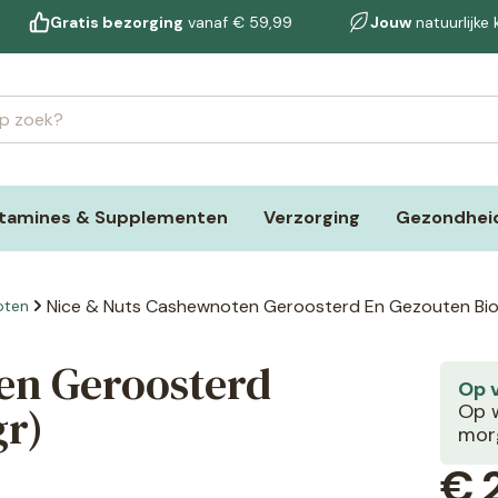
Gratis bezorging
vanaf € 59,99
Jouw
natuurlijke
itamines & Supplementen
Verzorging
Gezondheid
Nice & Nuts Cashewnoten Geroosterd En Gezouten Bio
oten
en Geroosterd
Op 
gr)
Op w
morg
€
2