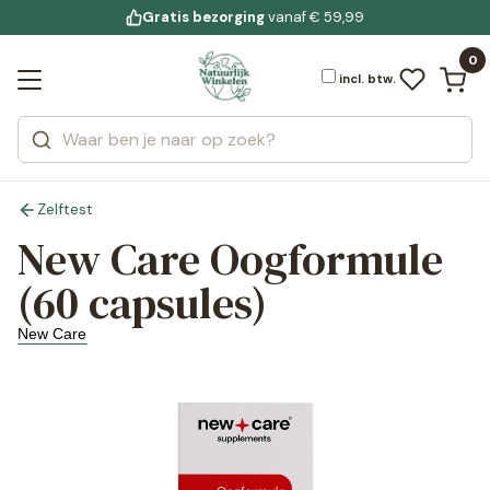
Gratis bezorging
voor 19:00 uur besteld
Jouw
bewuste leefstijl
vanaf € 59,99
Bekijk alle resultaten
Zoeken
0
Categorieën
Merken
incl. btw.
Zelftest
New Care Oogformule
(60 capsules)
New Care