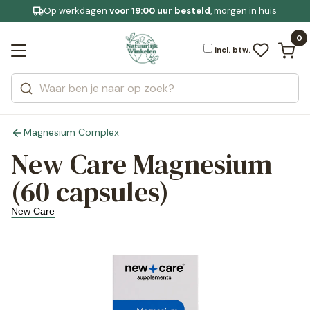
Op werkdagen
Gratis bezorging
voor 19:00 uur besteld
Jouw
bewuste leefstijl
, morgen in huis
Bekijk alle resultaten
Zoeken
0
Categorieën
Merken
incl. btw.
Magnesium Complex
New Care Magnesium
(60 capsules)
New Care