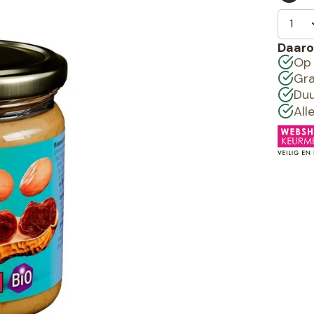
Daaro
Op 
Gra
Duu
All