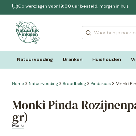
Op werkdagen
voor 19:00 uur besteld
, morgen in huis
Categorieën
Merken
Natuurvoeding
Dranken
Huishouden
V
Monki Pi
Home
Natuurvoeding
Broodbeleg
Pindakaas
Monki Pinda Rozijnenpa
gr)
Monki