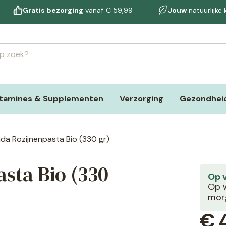
Gratis bezorging
vanaf € 59,99
Jouw
natuurlijke
itamines & Supplementen
Verzorging
Gezondheid
nda Rozijnenpasta Bio (330 gr)
sta Bio (330
Op 
Op w
morg
€
4