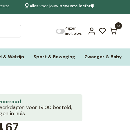
 keuze
Alles voor jouw
bewuste leefstijl
Bekijk alle resultaten
0
Prijzen
incl. btw.
 & Welzijn
Sport & Beweging
Zwanger & Baby
voorraad
erkdagen voor 19:00 besteld,
en in huis
,67