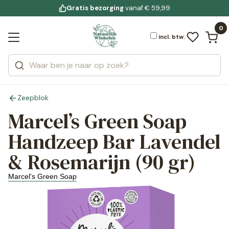
Gratis bezorging
voor 19:00 uur besteld
Jouw
bewuste leefstijl
vanaf € 59,99
Bekijk alle resultaten
Zoeken
0
Categorieën
Merken
incl. btw.
Zeepblok
Marcel’s Green Soap
Handzeep Bar Lavendel
& Rosemarijn (90 gr)
Marcel's Green Soap