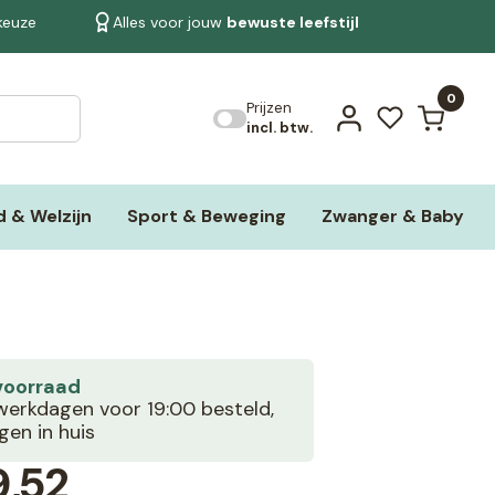
 keuze
Alles voor jouw
bewuste leefstijl
Bekijk alle resultaten
0
Prijzen
incl. btw.
 & Welzijn
Sport & Beweging
Zwanger & Baby
voorraad
erkdagen voor 19:00 besteld,
en in huis
,52