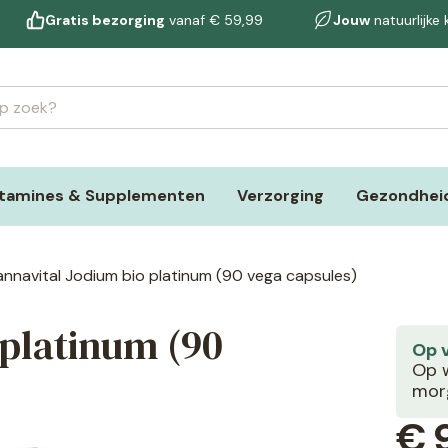
Gratis bezorging
vanaf € 59,99
Jouw
natuurlijke
itamines & Supplementen
Verzorging
Gezondheid
nnavital Jodium bio platinum (90 vega capsules)
 platinum (90
Op 
Op w
morg
€
9