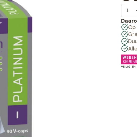
Daaro
Op 
Gra
Duu
All