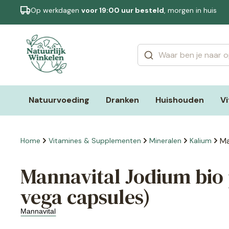
Op werkdagen
voor 19:00 uur besteld
, morgen in huis
Categorieën
Merken
Natuurvoeding
Dranken
Huishouden
V
Ma
Home
Vitamines & Supplementen
Mineralen
Kalium
Mannavital Jodium bio
vega capsules)
Mannavital