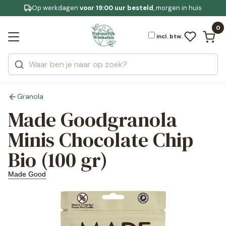
Op werkdagen
Gratis bezorging
voor 19:00 uur besteld
Jouw
bewuste leefstijl
, morgen in huis
Bekijk alle resultaten
Zoeken
0
Categorieën
Merken
incl. btw.
Granola
Made Goodgranola
Minis Chocolate Chip
Bio (100 gr)
Made Good