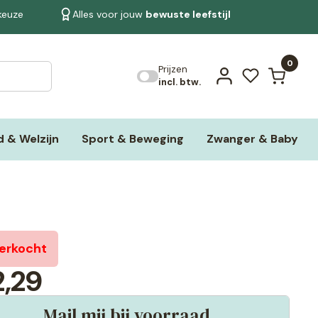
 keuze
Alles voor jouw
bewuste leefstijl
Bekijk alle resultaten
0
Prijzen
incl. btw.
 & Welzijn
Sport & Beweging
Zwanger & Baby
verkocht
,29
Mail mij bij voorraad