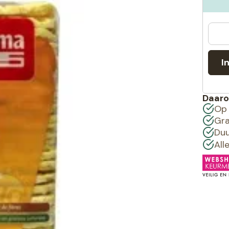
I
Daaro
Op 
Gra
Duu
All