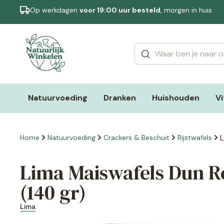
Op werkdagen
voor 19:00 uur besteld
, morgen in huis
Categorieën
Merken
Natuurvoeding
Dranken
Huishouden
V
L
Home
Natuurvoeding
Crackers & Beschuit
Rijstwafels
Lima Maiswafels Dun R
(140 gr)
Lima