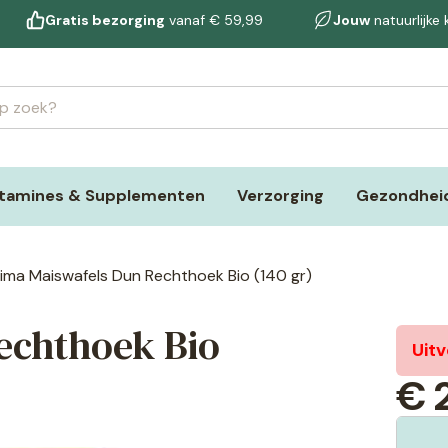
Gratis bezorging
vanaf € 59,99
Jouw
natuurlijke
itamines & Supplementen
Verzorging
Gezondheid
ima Maiswafels Dun Rechthoek Bio (140 gr)
echthoek Bio
Uit
€
2