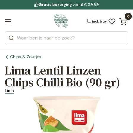
Gratis bezorging
voor 19:00 uur besteld
Jouw
bewuste leefstijl
vanaf € 59,99
Bekijk alle resultaten
Zoeken
0
Categorieën
Merken
incl. btw.
Chips & Zoutjes
Lima Lentil Linzen
Chips Chilli Bio (90 gr)
Lima