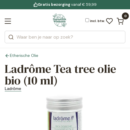
Gratis bezorging
voor 19:00 uur besteld
Jouw
bewuste leefstijl
vanaf € 59,99
Bekijk alle resultaten
Zoeken
0
Categorieën
Merken
incl. btw.
Etherische Olie
Ladrôme Tea tree olie
bio (10 ml)
Ladrôme