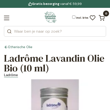
Gratis bezorging
voor 19:00 uur besteld
Jouw
bewuste leefstijl
vanaf € 59,99
Bekijk alle resultaten
Zoeken
0
Categorieën
Merken
incl. btw.
Etherische Olie
Ladrôme Lavandin Olie
Bio (10 ml)
Ladrôme