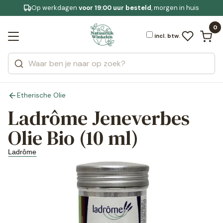
Op werkdagen
Gratis bezorging
voor 19:00 uur besteld
Jouw
bewuste leefstijl
, morgen in huis
Bekijk alle resultaten
Zoeken
0
Categorieën
Merken
incl. btw.
Etherische Olie
Ladrôme Jeneverbes
Olie Bio (10 ml)
Ladrôme