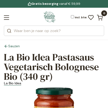
Gratis bezorging
voor 19:00 uur besteld
Jouw
bewuste leefstijl
vanaf € 59,99
Bekijk alle resultaten
Zoeken
0
Categorieën
Merken
incl. btw.
Sauzen
La Bio Idea Pastasaus
Vegetarisch Bolognese
Bio (340 gr)
La Bio Idea