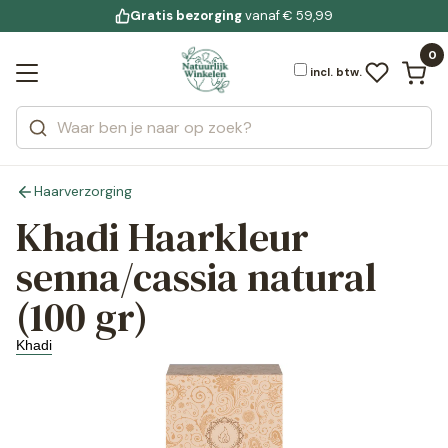
Gratis bezorging
voor 19:00 uur besteld
Jouw
bewuste leefstijl
vanaf € 59,99
Bekijk alle resultaten
Zoeken
0
Categorieën
Merken
incl. btw.
Haarverzorging
Khadi Haarkleur
senna/cassia natural
(100 gr)
Khadi