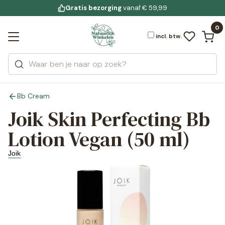
Gratis bezorging
voor 19:00 uur besteld
Jouw
bewuste leefstijl
vanaf € 59,99
Bekijk alle resultaten
Zoeken
0
Categorieën
Merken
incl. btw.
Bb Cream
Joik Skin Perfecting Bb
Lotion Vegan (50 ml)
Joik