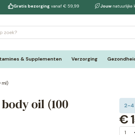
Gratis bezorging
vanaf € 59,99
Jouw
natuurlijke
itamines & Supplementen
Verzorging
Gezondheid
 ml)
body oil (100
2-4
€
1