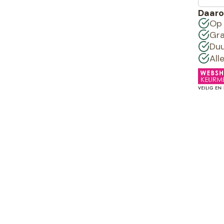
Daaro
Op 
Gra
Duu
All