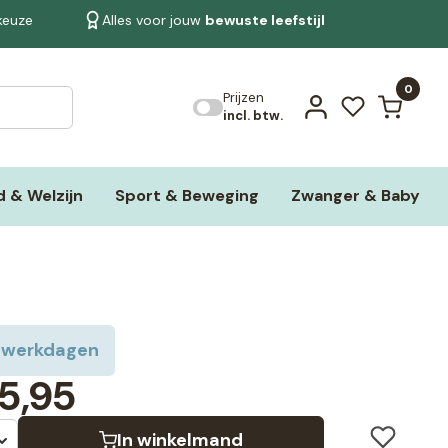
 keuze
Alles voor jouw
bewuste leefstijl
Bekijk alle resultaten
0
Prijzen
incl. btw.
 & Welzijn
Sport & Beweging
Zwanger & Baby
 werkdagen
5,95
In winkelmand