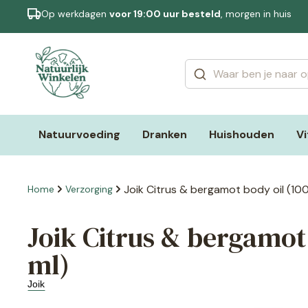
Op werkdagen
voor 19:00 uur besteld
, morgen in huis
Categorieën
Merken
Natuurvoeding
Dranken
Huishouden
V
Joik Citrus & bergamot body oil (100
Home
Verzorging
Joik Citrus & bergamot 
ml)
Joik