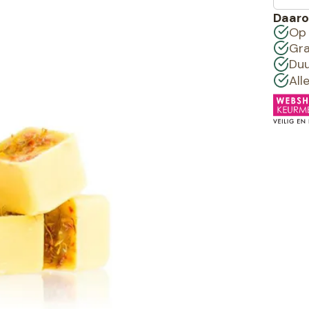
Daaro
Op 
Gra
Duu
All