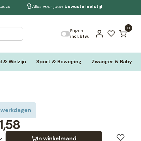
 keuze
Alles voor jouw
bewuste leefstijl
Bekijk alle resultaten
0
Prijzen
incl. btw.
 & Welzijn
Sport & Beweging
Zwanger & Baby
 werkdagen
1,58
In winkelmand