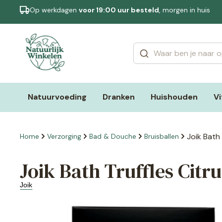
Op werkdagen
voor 19:00 uur besteld
, morgen in huis
Categorieën
Merken
Natuurvoeding
Dranken
Huishouden
V
Joik Bath 
Home
Verzorging
Bad & Douche
Bruisballen
Joik Bath Truffles Citru
Joik