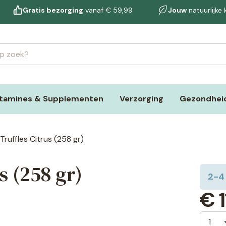
Gratis bezorging
vanaf € 59,99
Jouw
natuurlijke
itamines & Supplementen
Verzorging
Gezondheid
Truffles Citrus (258 gr)
s (258 gr)
2-4
€
1