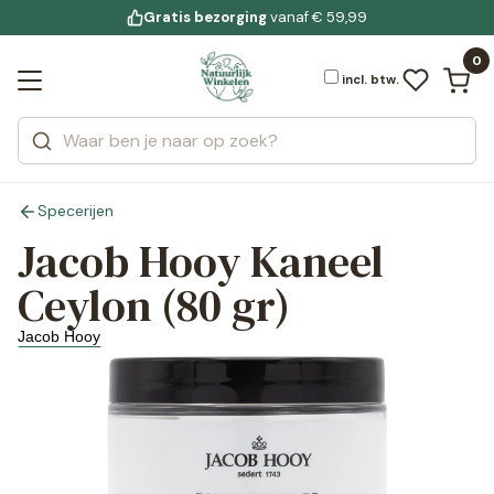
Gratis bezorging
voor 19:00 uur besteld
Jouw
bewuste leefstijl
vanaf € 59,99
Bekijk alle resultaten
Zoeken
0
Categorieën
Merken
incl. btw.
Specerijen
Jacob Hooy Kaneel
Ceylon (80 gr)
Jacob Hooy