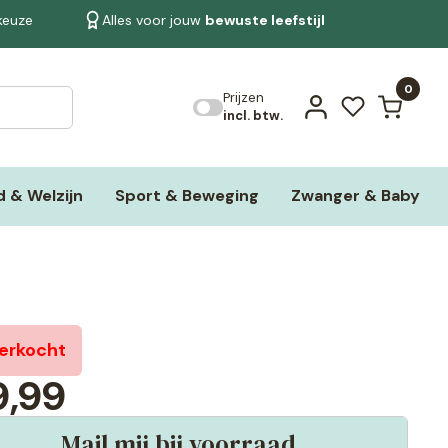
 keuze
Alles voor jouw
bewuste leefstijl
Bekijk alle resultaten
0
Prijzen
incl. btw.
 & Welzijn
Sport & Beweging
Zwanger & Baby
verkocht
,99
Mail mij bij voorraad