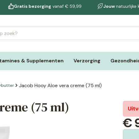
Gratis bezorging
vanaf € 59,99
Jouw
natuurlijke
itamines & Supplementen
Verzorging
Gezondheid
Jacob Hooy Aloe vera creme (75 ml)
ybutter
creme (75 ml)
Uit
€
9