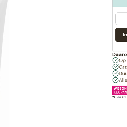
I
Daaro
Op 
Gra
Duu
All