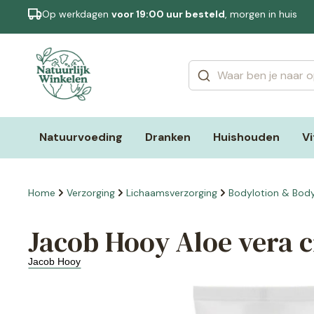
Op werkdagen
voor 19:00 uur besteld
, morgen in huis
Categorieën
Merken
Natuurvoeding
Dranken
Huishouden
V
Home
Verzorging
Lichaamsverzorging
Bodylotion & Bod
Jacob Hooy Aloe vera 
Jacob Hooy