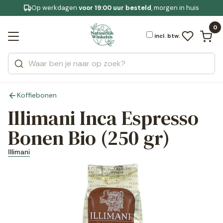
Op werkdagen
Gratis bezorging
voor 19:00 uur besteld
Jouw
bewuste leefstijl
, morgen in huis
Bekijk alle resultaten
Zoeken
0
Categorieën
Merken
incl. btw.
Koffiebonen
Illimani Inca Espresso
Bonen Bio (250 gr)
Illimani