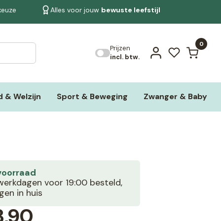
 keuze
Alles voor jouw
bewuste leefstijl
Bekijk alle resultaten
0
Prijzen
incl. btw.
 & Welzijn
Sport & Beweging
Zwanger & Baby
voorraad
erkdagen voor 19:00 besteld,
en in huis
3,90