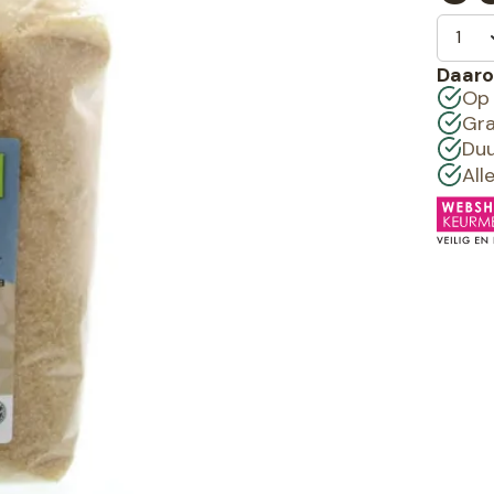
Daaro
Op 
Gra
Duu
All