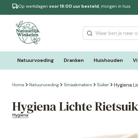
Op werkdagen
voor 19:00 uur besteld
, morgen in huis
Categorieën
Merken
Natuurvoeding
Dranken
Huishouden
V
Hygiena Li
Home
Natuurvoeding
Smaakmakers
Suiker
Hygiena Lichte Rietsuik
Hygiena