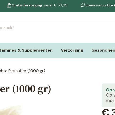
Gratis bezorging
vanaf € 59,99
Jouw
natuurlijke
itamines & Supplementen
Verzorging
Gezondheid
chte Rietsuiker (1000 gr)
er (1000 gr)
Op 
Op w
morg
€