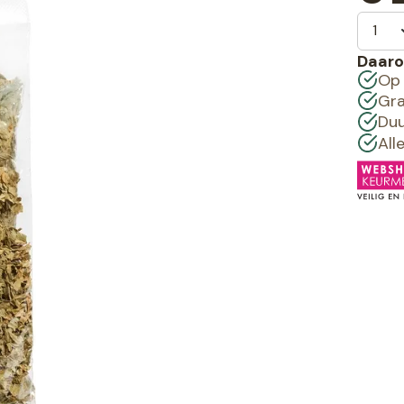
Daaro
Op 
Gra
Duu
All