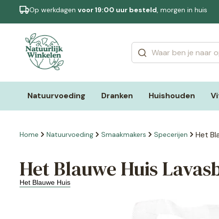
Op werkdagen
voor 19:00 uur besteld
, morgen in huis
Categorieën
Merken
Natuurvoeding
Dranken
Huishouden
V
Het Bl
Home
Natuurvoeding
Smaakmakers
Specerijen
Het Blauwe Huis Lavasb
Het Blauwe Huis