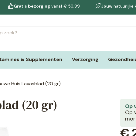
Gratis bezorging
vanaf € 59,99
Jouw
natuurlijke
itamines & Supplementen
Verzorging
Gezondheid
auwe Huis Lavasblad (20 gr)
lad (20 gr)
Op 
Op w
morg
€
2