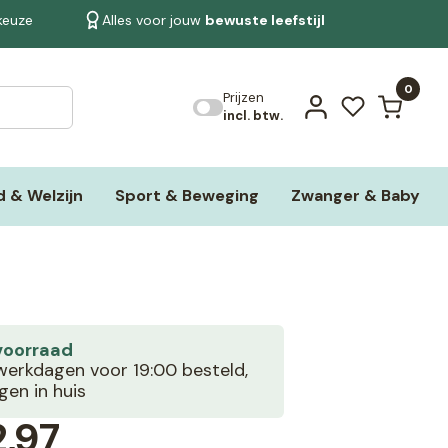
 keuze
Alles voor jouw
bewuste leefstijl
Bekijk alle resultaten
0
Prijzen
incl. btw.
 & Welzijn
Sport & Beweging
Zwanger & Baby
voorraad
erkdagen voor 19:00 besteld,
en in huis
,97