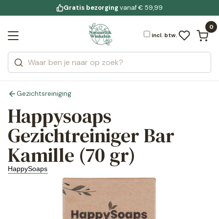
Gratis bezorging
voor 19:00 uur besteld
Jouw
bewuste leefstijl
vanaf € 59,99
Bekijk alle resultaten
Zoeken
0
Categorieën
Merken
incl. btw.
Gezichtsreiniging
Happysoaps
Gezichtreiniger Bar
Kamille (70 gr)
HappySoaps