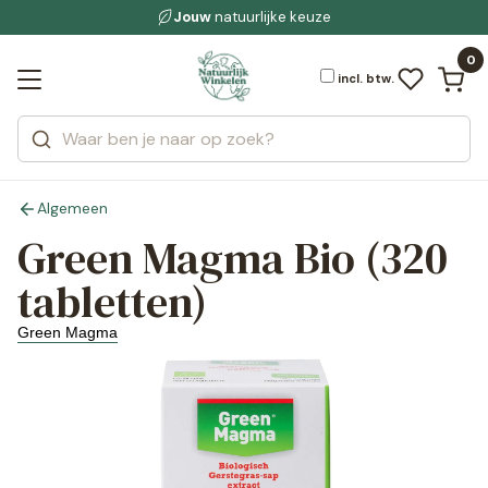
Gratis bezorging
voor 19:00 uur besteld
Jouw
natuurlijke keuze
bewuste leefstijl
Bekijk alle resultaten
Zoeken
0
Categorieën
Merken
incl. btw.
Algemeen
Green Magma Bio (320
tabletten)
Green Magma