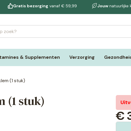
Gratis bezorging
vanaf € 59,99
Jouw
natuurlijke
itamines & Supplementen
Verzorging
Gezondheid
lem (1 stuk)
 (1 stuk)
Uit
€
3