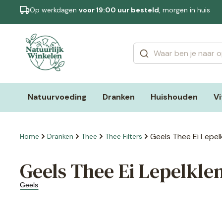
Op werkdagen
voor 19:00 uur besteld
, morgen in huis
Categorieën
Merken
Natuurvoeding
Dranken
Huishouden
V
Geels Thee Ei Lepelk
Home
Dranken
Thee
Thee Filters
Geels Thee Ei Lepelklem
Geels