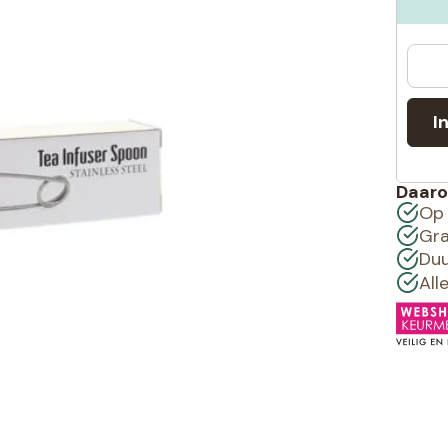
I
Daaro
Op 
Gra
Duu
All