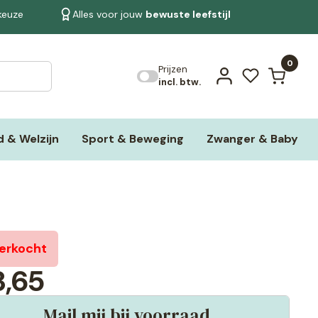
 keuze
Alles voor jouw
bewuste leefstijl
Bekijk alle resultaten
0
Prijzen
incl. btw.
 & Welzijn
Sport & Beweging
Zwanger & Baby
verkocht
,65
Mail mij bij voorraad