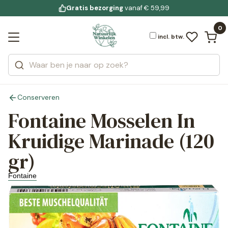
Gratis bezorging
voor 19:00 uur besteld
Jouw
bewuste leefstijl
vanaf € 59,99
Bekijk alle resultaten
Zoeken
0
Categorieën
Merken
incl. btw.
Conserveren
Fontaine Mosselen In
Kruidige Marinade (120
gr)
Fontaine