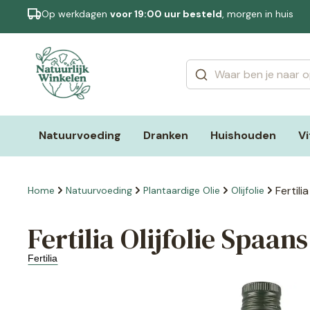
Op werkdagen
voor 19:00 uur besteld
, morgen in huis
Categorieën
Merken
Natuurvoeding
Dranken
Huishouden
V
Fertili
Home
Natuurvoeding
Plantaardige Olie
Olijfolie
Fertilia Olijfolie Spaan
Fertilia