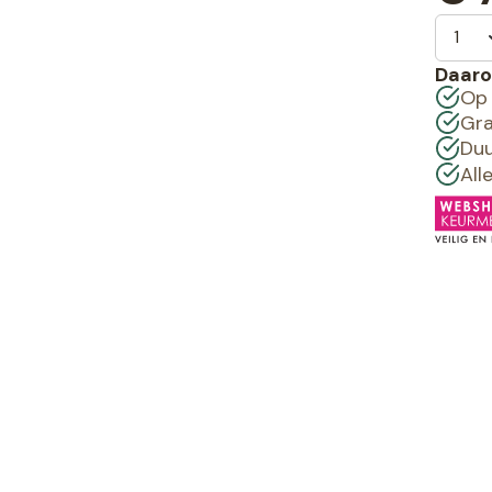
Daaro
Op 
Gra
Duu
All