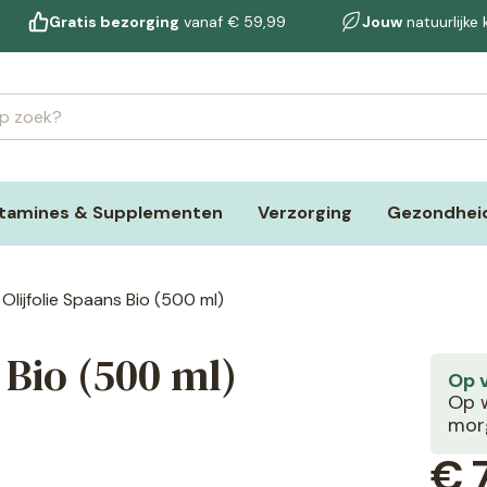
Gratis bezorging
vanaf € 59,99
Jouw
natuurlijke
itamines & Supplementen
Verzorging
Gezondheid
a Olijfolie Spaans Bio (500 ml)
s Bio (500 ml)
Op 
Op w
morg
€
7