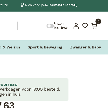
 keuze
Alles voor jouw
bewuste leefstijl
Bekijk alle resultaten
0
Prijzen
incl. btw.
 & Welzijn
Sport & Beweging
Zwanger & Baby
voorraad
erkdagen voor 19:00 besteld,
en in huis
,63