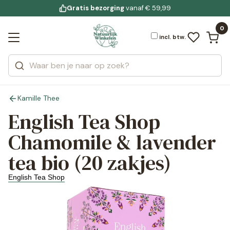
Gratis bezorging
voor 19:00 uur besteld
Jouw
bewuste leefstijl
vanaf € 59,99
Bekijk alle resultaten
Zoeken
0
Categorieën
Merken
incl. btw.
Kamille Thee
English Tea Shop
Chamomile & lavender
tea bio (20 zakjes)
English Tea Shop