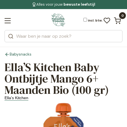
Alles voor jouw
Gratis bezorging
voor 19:00 uur besteld
Jouw
bewuste leefstijl
Bekijk alle resultaten
Zoeken
0
Categorieën
Merken
incl. btw.
Babysnacks
Ella’S Kitchen Baby
Ontbijtje Mango 6+
Maanden Bio (100 gr)
Ella's Kitchen