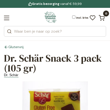
Gratis bezorging
voor 19:00 uur besteld
Jouw
bewuste leefstijl
vanaf € 59,99
Bekijk alle resultaten
Zoeken
0
Categorieën
Merken
incl. btw.
Glutenvrij
Dr. Schär Snack 3 pack
(105 gr)
Dr. Schär