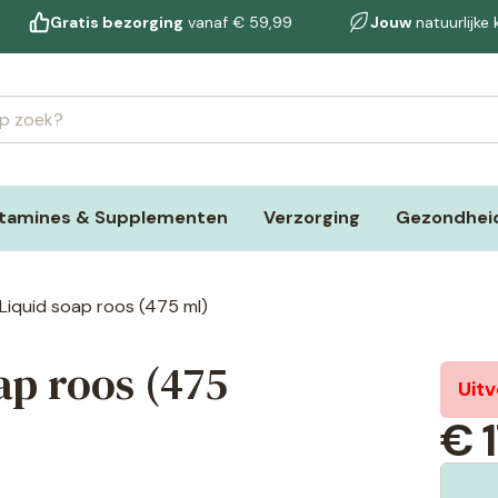
Gratis bezorging
vanaf € 59,99
Jouw
natuurlijke
itamines & Supplementen
Verzorging
Gezondheid
 Liquid soap roos (475 ml)
ap roos (475
Uit
€
1