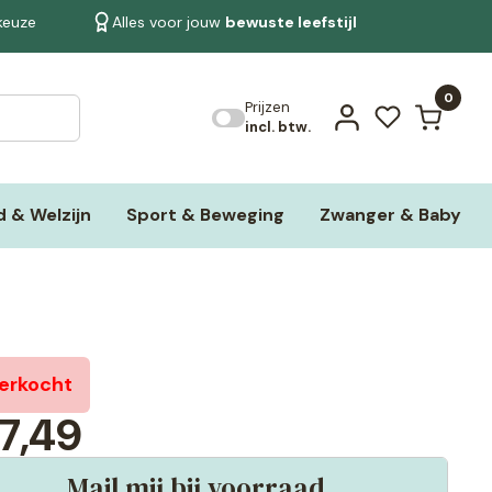
 keuze
Alles voor jouw
bewuste leefstijl
Bekijk alle resultaten
0
Prijzen
incl. btw.
 & Welzijn
Sport & Beweging
Zwanger & Baby
verkocht
7,49
Mail mij bij voorraad