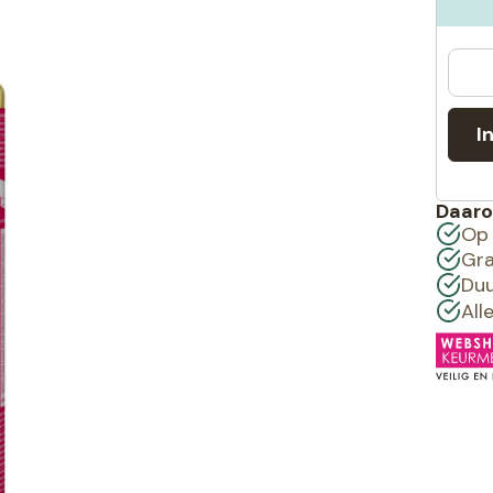
I
Daaro
Op 
Gra
Duu
All