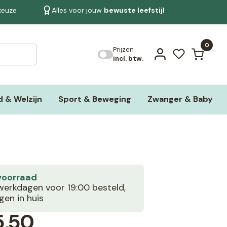
 keuze
Alles voor jouw
bewuste leefstijl
Bekijk alle resultaten
0
Prijzen
incl. btw.
 & Welzijn
Sport & Beweging
Zwanger & Baby
voorraad
erkdagen voor 19:00 besteld,
en in huis
5,50