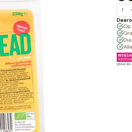
Daaro
Op 
Gra
Duu
All