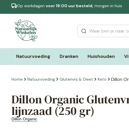
Op werkdagen
voor 19:00 uur besteld
, morgen in huis
Categorieën
Merken
Natuurvoeding
Dranken
Huishouden
V
Dillon O
Home
Natuurvoeding
Glutenvrij & Dieet
Keto
Dillon Organic Glutenv
lijnzaad (250 gr)
Dillon Organic