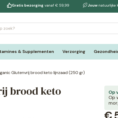
Gratis bezorging
vanaf € 59,99
Jouw
natuurlijke
itamines & Supplementen
Verzorging
Gezondheid
rganic Glutenvrij brood keto lijnzaad (250 gr)
rij brood keto
Op 
Op w
morg
€