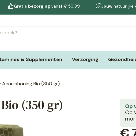
Gratis bezorging
vanaf € 59,99
Jouw
natuurlijke
itamines & Supplementen
Verzorging
Gezondheid
 Acaciahoning Bio (350 gr)
Bio (350 gr)
Op 
Op w
morg
€
7