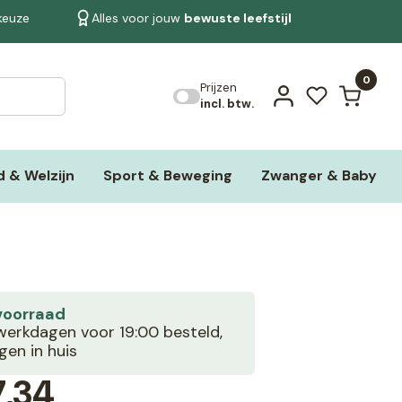
 keuze
Alles voor jouw
bewuste leefstijl
Bekijk alle resultaten
0
Prijzen
incl. btw.
 & Welzijn
Sport & Beweging
Zwanger & Baby
voorraad
erkdagen voor 19:00 besteld,
en in huis
,34