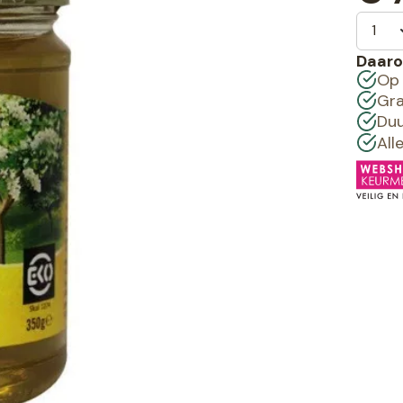
Daaro
Op 
Gra
Duu
All