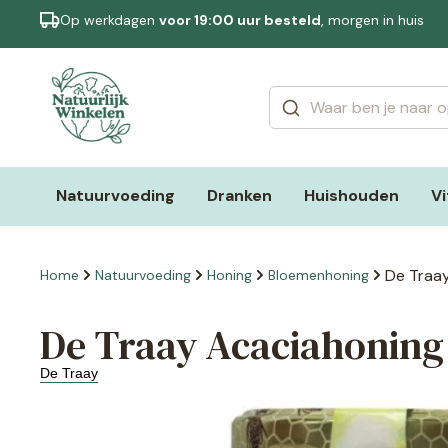
Op werkdagen
voor 19:00 uur besteld
, morgen in huis
Categorieën
Merken
Natuurvoeding
Dranken
Huishouden
V
De Traay
Home
Natuurvoeding
Honing
Bloemenhoning
De Traay Acaciahoning 
De Traay