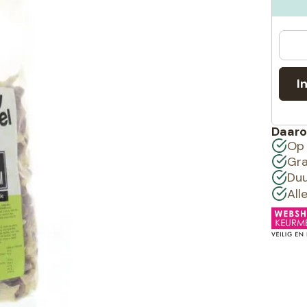
I
Daaro
Op 
Gra
Duu
All