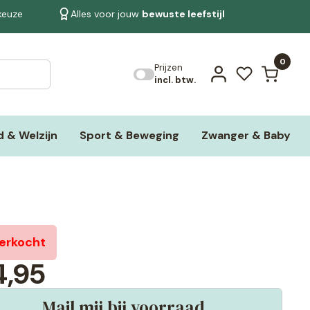
 keuze
Alles voor jouw
bewuste leefstijl
Bekijk alle resultaten
0
Prijzen
incl. btw.
 & Welzijn
Sport & Beweging
Zwanger & Baby
verkocht
,95
Mail mij bij voorraad