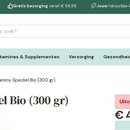
Gratis bezorging
vanaf € 59,99
Jouw
natuurlijke
itamines & Supplementen
Verzorging
Gezondheid
ammy Speckel Bio (300 gr)
 Bio (300 gr)
Uit
€
4