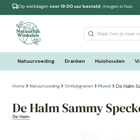
Op werkdagen
voor 19:00 uur besteld
, morgen in huis
Categorieën
Merken
Natuurvoeding
Dranken
Huishouden
V
De Halm S
Home
Natuurvoeding
Ontbijtgranen
Muesli
De Halm Sammy Speckel
De Halm