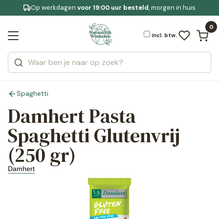
Op werkdagen
Gratis bezorging
voor 19:00 uur besteld
Jouw
bewuste leefstijl
, morgen in huis
Bekijk alle resultaten
Zoeken
0
Categorieën
Merken
incl. btw.
Spaghetti
Damhert Pasta
Spaghetti Glutenvrij
(250 gr)
Damhert