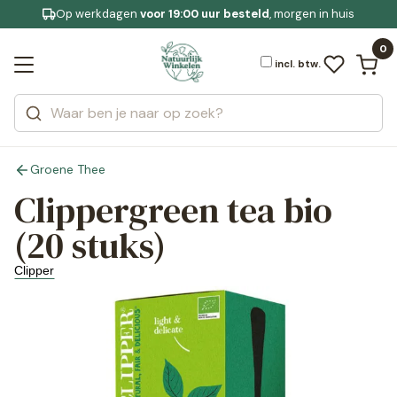
Op werkdagen
Gratis bezorging
voor 19:00 uur besteld
Jouw
bewuste leefstijl
, morgen in huis
Bekijk alle resultaten
Zoeken
0
Categorieën
Merken
incl. btw.
Groene Thee
Clippergreen tea bio
(20 stuks)
Clipper