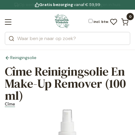
Gratis bezorging
voor 19:00 uur besteld
Jouw
bewuste leefstijl
vanaf € 59,99
Bekijk alle resultaten
Zoeken
0
Categorieën
Merken
incl. btw.
Reinigingsolie
Cîme Reinigingsolie En
Make-Up Remover (100
ml)
Cîme