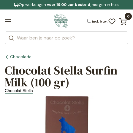
Op werkdagen
Gratis bezorging
voor 19:00 uur besteld
Jouw
bewuste leefstijl
, morgen in huis
Bekijk alle resultaten
Zoeken
0
Categorieën
Merken
incl. btw.
Chocolade
Chocolat Stella Surfin
Milk (100 gr)
Chocolat Stella