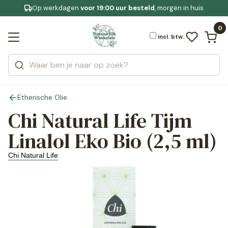
Op werkdagen
Gratis bezorging
voor 19:00 uur besteld
Jouw
bewuste leefstijl
, morgen in huis
Bekijk alle resultaten
Zoeken
0
Categorieën
Merken
incl. btw.
Etherische Olie
Chi Natural Life Tijm
Linalol Eko Bio (2,5 ml)
Chi Natural Life